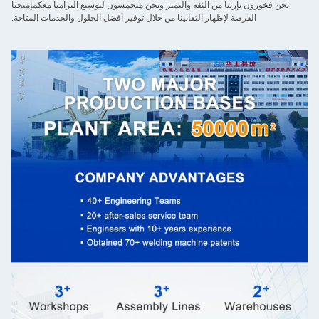
نحن فخورون بإرثنا من الثقة والتميز ونحن متحمسون لتوسيع التزامنا معكمإمنحنا
الفرصة لإظهار التفانينا من خلال توفير أفضل الحلول والخدمات المتاحة.