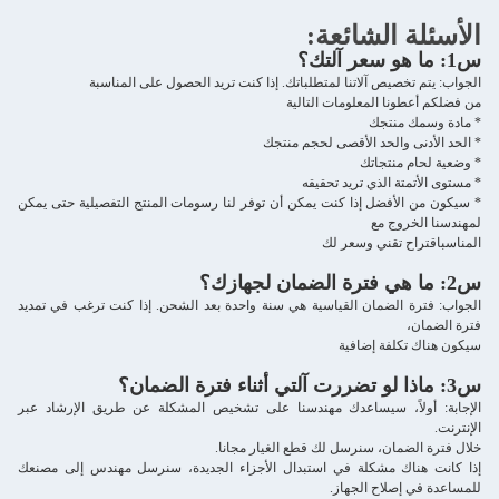
الأسئلة الشائعة:
س1: ما هو سعر آلتك؟
الجواب: يتم تخصيص آلاتنا لمتطلباتك. إذا كنت تريد الحصول على المناسبة
من فضلكم أعطونا المعلومات التالية
* مادة وسمك منتجك
* الحد الأدنى والحد الأقصى لحجم منتجك
* وضعية لحام منتجاتك
* مستوى الأتمتة الذي تريد تحقيقه
* سيكون من الأفضل إذا كنت يمكن أن توفر لنا رسومات المنتج التفصيلية حتى يمكن
لمهندسنا الخروج مع
المناسب
اقتراح تقني وسعر لك
س2: ما هي فترة الضمان لجهازك؟
الجواب: فترة الضمان القياسية هي سنة واحدة بعد الشحن. إذا كنت ترغب في تمديد
فترة الضمان،
سيكون هناك تكلفة إضافية
س3: ماذا لو تضررت آلتي أثناء فترة الضمان؟
الإجابة: أولاً، سيساعدك مهندسنا على تشخيص المشكلة عن طريق الإرشاد عبر
الإنترنت.
خلال فترة الضمان، سنرسل لك قطع الغيار مجانا.
إذا كانت هناك مشكلة في استبدال الأجزاء الجديدة، سنرسل مهندس إلى مصنعك
للمساعدة في إصلاح الجهاز.