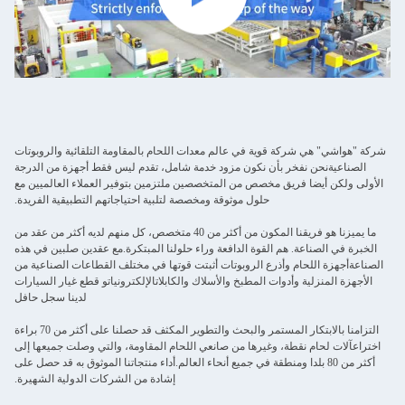
شركة "هواشي" هي شركة قوية في عالم معدات اللحام بالمقاومة التلقائية والروبوتات
الصناعيةنحن نفخر بأن نكون مزود خدمة شامل، تقدم ليس فقط أجهزة من الدرجة
الأولى ولكن أيضا فريق مخصص من المتخصصين ملتزمين بتوفير العملاء العالميين مع
حلول موثوقة ومخصصة لتلبية احتياجاتهم التطبيقية الفريدة.
ما يميزنا هو فريقنا المكون من أكثر من 40 متخصص، كل منهم لديه أكثر من عقد من
الخبرة في الصناعة. هم القوة الدافعة وراء حلولنا المبتكرة.مع عقدين صلبين في هذه
الصناعةأجهزة اللحام وأذرع الروبوتات أثبتت قوتها في مختلف القطاعات الصناعية من
الأجهزة المنزلية وأدوات المطبخ والأسلاك والكابلاتالإلكترونياتو قطع غيار السيارات
لدينا سجل حافل
التزامنا بالابتكار المستمر والبحث والتطوير المكثف قد حصلنا على أكثر من 70 براءة
اختراعآلات لحام نقطة، وغيرها من صانعي اللحام المقاومة، والتي وصلت جميعها إلى
أكثر من 80 بلدا ومنطقة في جميع أنحاء العالم.أداء منتجاتنا الموثوق به قد حصل على
إشادة من الشركات الدولية الشهيرة.