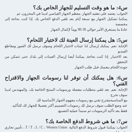
س4: ما هو وقت التسليم للجهاز الخاص بك؟
الجواب: يعتمد على تعقيد الجهاز. معظم الجهاز القياسي لدينا في المخزون، ثم
يمكننا تشكيل الجهاز مع سبعة أيام بعد تلقي الدفع الخاص بك. إذا كنت بحاجة إلى
مخصصة
عادةً ما يستغرق الأمر حوالي 30-90 يوماً لإكمال الجهاز
س5: هل يمكننا إرسال العينة لك لاختبار اللحام؟
الإجابة: نعم. يمكنك إرسال لنا عينات لاختبار اللحام وسوف نرسل لك الصور ومقاطع
الفيديو
بعد الاختبار. إذا كنت بحاجة, يمكننا أيضا إرسال العينات إلى بلدك حتى تتمكن من
التحقق
جودة اللحام بنفسك قبل طلب الجهاز
س6: هل يمكنك أن توفر لنا رسومات الجهاز والاقتراح
الفني؟
الإجابة: نعم. بعد تلقي متطلبات مفصلة ورسومات المنتج الخاصة بك، والمهندس لدينا
سوف تخرج
مع المناسبة
مقترح تقني مع رسومات مفهوم الجهاز الأساسية لك.
عند وضع الطلب سوف نرسل لك رسومات التصميم أكثر تفصيلا للجهاز لك للتأكيد.
فقط بعد تأكيد الرسومات ثم سنبدأ عملية التصنيع.
س7: ما هي شروط الدفع الخاصة بك؟
الجواب: يمكننا قبول شروط الدفع التالية: T / T ، L / C ، Western Union ، تأمين تجاري