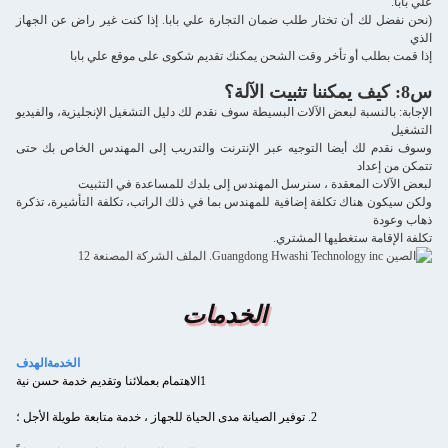
علي بابا.
(نحن نفضل لك أن تختار طلب ضمان التجارة علي بابا. إذا كنت غير راض عن الجهاز
الذي
إذا قمت بطلب أو تأخر وقت الشحن يمكنك تقديم شكوى على موقع علي بابا
س8: كيف يمكننا تثبيت الآلة؟
الإجابة: بالنسبة لبعض الآلات البسيطة سوف نقدم لك دليل التشغيل الإنجليزية، والفيديو
التشغيل
وسوف نقدم لك أيضا التوجيه عبر الإنترنت والتدريب إلى المهندس الخاص بك حتى
تتمكن من إعداد
لبعض الآلات المعقدة ، سنرسل المهندس إلى بلدك للمساعدة في التثبيت
ولكن سيكون هناك تكلفة إضافية للمهندس بما في ذلك الراتب، تكلفة التأشيرة، تذكرة
ذهاب وعودة
تكلفة الإقامة ستغطيها المشتري.
الخدمات
الخدمة
الهدف
1الاهتمام بعملائنا وتقديم خدمة حسن نية
2. توفير الصيانة مدى الحياة للجهاز ، خدمة متابعة طويلة الأجل ؛