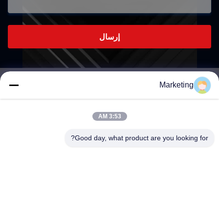
إرسال
Marketing
marketing@hwashi.com
E-mail
3:53 AM
Good day, what product are you looking for?
0086-755-84567286
الهاتف