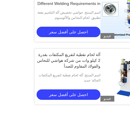
Different Welding Requirements in
Hardware Industry
اسم المنتج: حواشي تخصيص آلة التلحيم بقعة
تطبيق: لحام النحاس والألومنيوم
النبض التيار المتردد لمتطلبات التلحيم
المختلفة في صناعة الأجهزة
احصل على أفضل سعر
فيديو
آلة لحام نقطية لتفريغ المكثفات بقدرة
2 كيلو وات من شركة هواشي للنحاس
والفولاذ المقاوم للصدأ
اسم المنتج: آلة لحام نقطية لتفريغ المكثفات
الحالة: جديد
بقدرة 2 كيلو وات من شركة هواشي للنحاس
والفولاذ المقاوم للصدأ
احصل على أفضل سعر
فيديو