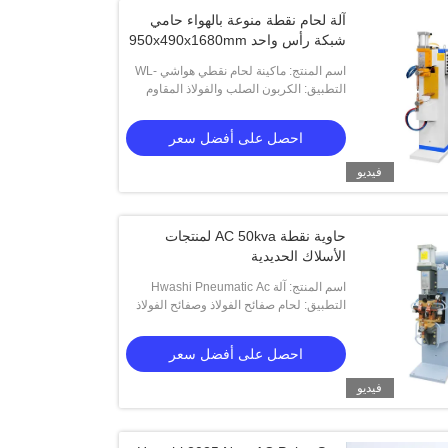
آلة لحام نقطة منوعة بالهواء حامي
شبكة رأس واحد 950x490x1680mm
اسم المنتج: ماكينة لحام نقطي هواشي WL-
SP-150k، ماكينة لحام شبكي برأس واحد
التطبيق: الكربون الصلب والفولاذ المقاوم
للصدأ ، إلخ.
احصل على أفضل سعر
فيديو
حاوية نقطة AC 50kva لمنتجات
الأسلاك الحديدية
اسم المنتج: آلة Hwashi Pneumatic Ac
Pulse Spot Welding Machine لمنتجات
التطبيق: لحام صفائح الفولاذ وصفائح الفولاذ
المقاوم للصدأ
الأسلاك الحديدية
احصل على أفضل سعر
فيديو