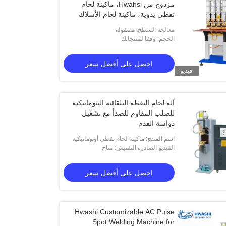
مزدوج من Hwahsi، ماكينة لحام
نقطي يدوية، ماكينة لحام الأسلاك
معالجة السطح: مصقولة
الحجم: وفقا لمنتجاتك
احصل على أفضل سعر
فيديو
آلة لحام النقطة التلقائية النيوماتيكية
للصلب المقاوم للصدأ مع تشغيل
دواسة القدم
اسم المنتج: ماكينة لحام نقطي أوتوماتيكية
الفيديو الصادرة التفتيش: متاح
تعمل بالهواء المضغوط مزودة بشبكة سلكية
مقاومة هواشي من الفولاذ المقاوم
احصل على أفضل سعر
Hwashi Customizable AC Pulse
Spot Welding Machine for