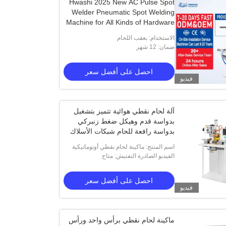
Hwashi 2025 New AC Pulse Spot
Welder Pneumatic Spot Welding
Machine for All Kinds of Hardware
الاستخدام: بعقب اللحام
ضمان: 12 شهر
احصل على أفضل سعر
فيديو
آلة لحام نقطي هوائية تتميز بتشغيل
بدواسة قدم وهيكل ضغط زنبركي
بدواسة رافعة للحام شبكات الأسلاك
المصنوعة من الفولاذ المقاوم للصدأ
اسم المنتج: ماكينة لحام نقطي أوتوماتيكية
الفيديو الصادرة التفتيش: متاح
تعمل بالهواء المضغوط مزودة بشبكة سلكية
مقاومة هواشي من الفولاذ المقاوم
احصل على أفضل سعر
فيديو
ماكينة لحام نقطي برأس واحد ورأس