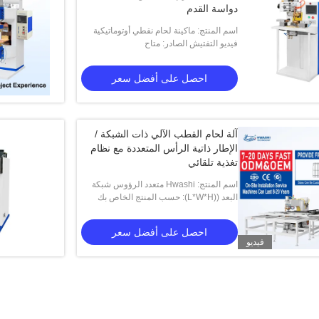
دواسة القدم
اسم المنتج: ماكينة لحام نقطي أوتوماتيكية
فيديو التفتيش الصادر: متاح
تعمل بالهواء المضغوط مزودة بشبكة سلكية
مقاومة هواشي من الفولاذ المقاوم
احصل على أفضل سعر
آلة لحام القطب الآلي ذات الشبكة /
الإطار ذاتية الرأس المتعددة مع نظام
تغذية تلقائي
اسم المنتج: Hwashi متعدد الرؤوس شبكة
البعد ((L*W*H): حسب المنتج الخاص بك
سلكية / آلة لحام الإطار آلة لحام البقعة
الأوتوماتيكية / آلة لحام الصف
احصل على أفضل سعر
فيديو