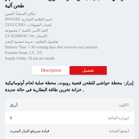
طحن آلية
مكان المنشأ: الصين
اسم العلامة التجارية: HWASHI
إصدار الشهادات: CE/CCC/ISO
الحد الأدنى لكمية: 1 مجموعة
الأسعار: US $12800.00 / Set
تفاصيل التغليف: حزمة خشبية البحر
Delivery Time: 7-30 working days after received your payment
Payment Terms: L/C, T/T
Supply Ability: 50 sets per month
تفصيل
Description
ي للطحن قضية روبوت
,
محطة صلبة لحام أوتوماتيكية
,
خزانة تخزين طاقة البطارية في حالة جديدة
أزرق
6
قيادة سيرفو التيار المتردد