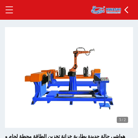
جديدة بطارية خزانة تخزين الطاقة محطة لحام و