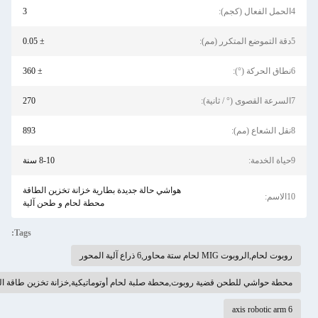
3
± 0.05
± 360
270
893
8-10 سنة
هواشي حالة جديدة بطارية خزانة تخزين الطاقة
محطة لحام و طحن آلية
Tags:
لية المحور
 قضية روبوت,محطة صلبة لحام أوتوماتيكية,خزانة تخزين طاقة البطارية في حالة جديدة