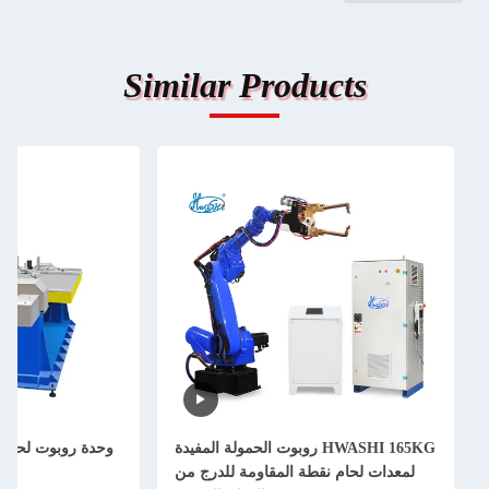
Similar Product
HWASHI 165KG روبوت الحمولة المفيدة
وحدة روبوت لحام TIG لجهاز لحام خزا
ام نقطة المقاومة للدرج من
الفولاذ المقاوم للصد