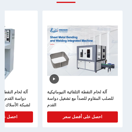
آلة لحام النقطة التلقائية النيوماتيكية
آلة لحام النقطة النيوما
للصلب المقاوم للصدأ مع تشغيل دواسة
دواسة القدم والبنية
القدم
لشبكة الأسلاك من الفول
احصل على أفضل سعر
احصل على أف