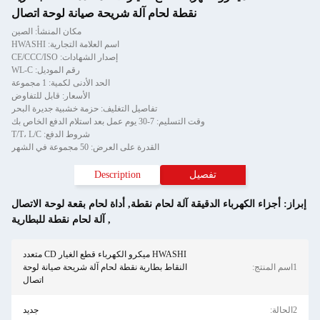
نقطة لحام آلة شريحة صيانة لوحة اتصال
مكان المنشأ: الصين
اسم العلامة التجارية: HWASHI
إصدار الشهادات: CE/CCC/ISO
رقم الموديل: WL-C
الحد الأدنى لكمية: 1 مجموعة
الأسعار: قابل للتفاوض
تفاصيل التغليف: حزمة خشبية جديرة البحر
وقت التسليم: 7-30 يوم عمل بعد استلام الدفع الخاص بك
شروط الدفع: T/T، L/C
القدرة على العرض: 50 مجموعة في الشهر
تفصيل
Description
راز:
أجزاء الكهرباء الدقيقة آلة لحام نقطة
,
أداة لحام بقعة لوحة الاتصال
,
آلة لحام نقطة للبطارية
HWASHI ميكرو الكهرباء قطع الغيار CD متعدد
1اسم المنتج:
النقاط بطارية نقطة لحام آلة شريحة صيانة لوحة
اتصال
2الحالة:
جديد