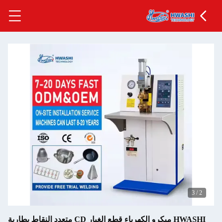
3
/
2
HWASHI ميكرو الكهرباء قطع الغيار CD متعدد النقاط بطارية