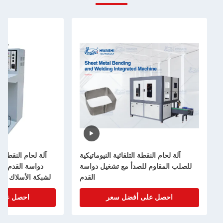
آلة لحام النقطة التلقائية النيوماتيكية
آلة لحام النقطة الني
للصلب المقاوم للصدأ مع تشغيل دواسة
دواسة القدم والبن
القدم
لشبكة الأسلاك من ال
احصل على أفضل سعر
احصل على 