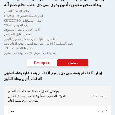
وعاء صحن مقبض / أذنين يدوي سي دي نقطة لحام صنع آلة
مكان المنشأ: الصين
اسم العلامة التجارية: HWASHI
إصدار الشهادات: CE/CCC/ISO
رقم الموديل: WL-C
الحد الأدنى لكمية: 1 مجموعة
الأسعار: قابل للتفاوض
تفاصيل التغليف: حزمة خشبية جديرة البحر
وقت التسليم: 7-30 يوم عمل بعد استلام الدفع الخاص بك
شروط الدفع: T/T، L/C
القدرة على العرض: 50 مجموعة في الشهر
تفصيل
Description
إبراز:
آلة لحام بقعة سي دي يدوية
,
آلة لحام بقعة علبة وعاء الطبق
,
آلة لحام أذنين وعاء الطبق
هواشي أفضل نوعية المطبخ أدوات الطبخ
1اسم المنتج:
الفولاذ المقاوم للصدأ وعاء صحن مقبض / أذنين
يدوي سي دي نقطة لحام
2الحالة:
جديد