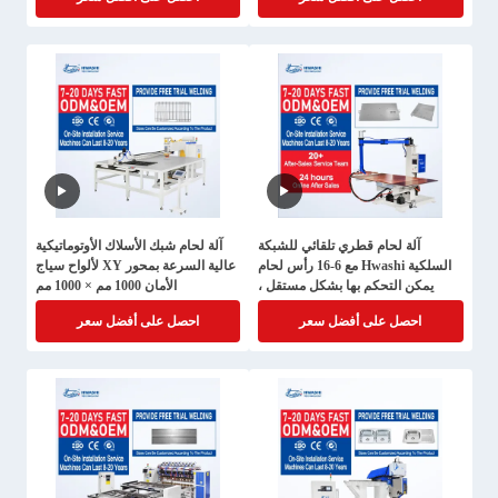
آلة لحام قطري تلقائي للشبكة
آلة لحام شبك الأسلاك الأوتوماتيكية
السلكية Hwashi مع 6-16 رأس لحام
عالية السرعة بمحور XY لألواح سياج
يمكن التحكم بها بشكل مستقل ،
الأمان 1000 مم × 1000 مم
ونظام التحكم القائم على PLC ،
احصل على أفضل سعر
احصل على أفضل سعر
وإمدادات الطاقة من عاكس IGBT