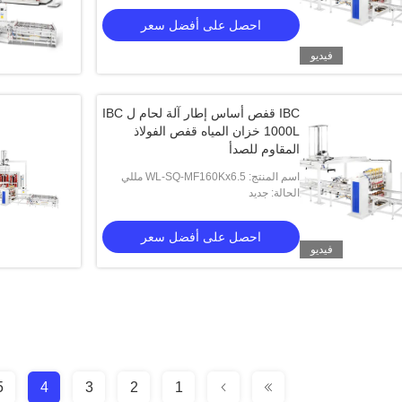
احصل على أفضل سعر
فيديو
IBC قفص أساس إطار آلة لحام ل IBC
1000L خزان المياه قفص الفولاذ
المقاوم للصدأ
اسم المنتج: WL-SQ-MF160Kx6.5 مللي
أمبير
الحالة: جديد
احصل على أفضل سعر
فيديو
5
4
3
2
1