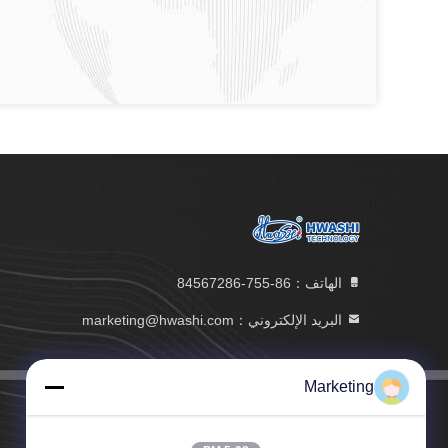
الهاتف：86-755-84567286
البريد الإلكتروني：marketing@hwashi.com
Marketing