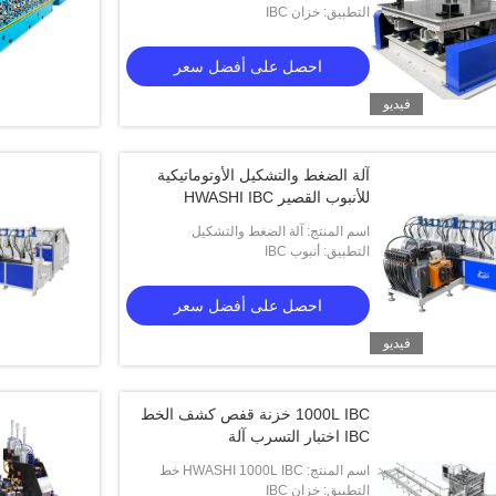
لقفص IBC
التطبيق: خزان IBC
احصل على أفضل سعر
فيديو
آلة الضغط والتشكيل الأوتوماتيكية
للأنبوب القصير HWASHI IBC
اسم المنتج: آلة الضغط والتشكيل
التطبيق: أنبوب IBC
الأوتوماتيكية للأنبوب القصير HWASHI IBC
احصل على أفضل سعر
فيديو
فيديو
فيديو
1000L IBC خزنة قفص كشف الخط
IBC اختبار التسرب آلة
د بالماء لصناعة IBC
حاوية قفصية آلية تبرد بالماء لصناعة IBC
حاوية ق
اسم المنتج: HWASHI 1000L IBC خط
التطبيق: خزان IBC
كشف قفص الخزان IBC آلة اختبار التسرب