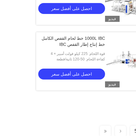
احصل على أفضل سعر
فيديو
1000L IBC خط لحام القفص الكامل
خط إنتاج إطار القفص IBC
قوة اللحام: 225 كيلو فولت أمبير × 4
كفاءة اللحام: 50-120 ثانية/قطعة
احصل على أفضل سعر
فيديو