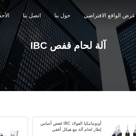
عرض الواقع الافتراضي
حول بنا
اتصل بنا
الأح
آلة لحام قفص IBC
أوتوماتيكيا الفولاذ IBC قفص أساس
إطار لحام آلة مع هيكل أفقي