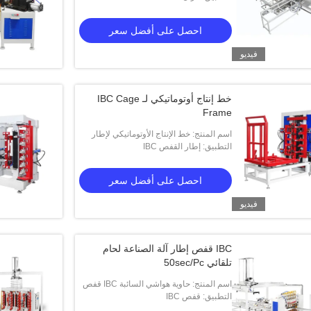
لى أفضل سعر
احصل على أفضل سعر
احصل على أفضل سعر
فيديو
خط إنتاج أوتوماتيكي لـ IBC Cage
Frame
اسم المنتج: خط الإنتاج الأوتوماتيكي لإطار
التطبيق: إطار القفص IBC
القفص HWASHI IBC آلة تصنيع الفتحات
الأوتوماتيكية لإطار القفص IBC
احصل على أفضل سعر
فيديو
IBC قفص إطار آلة الصناعة لحام
تلقائي 50sec/Pc
اسم المنتج: حاوية هواشي السائبة IBC قفص
التطبيق: قفص IBC
آلة لحام تلقائية صناعة خط 50sec / PC