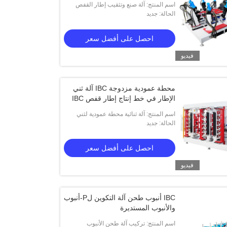
اسم المنتج: آلة صنع وتثقيب إطار القفص
الحالة: جديد
HWASHI IBC تستخدم لتشكيل فتحة الإطار
احصل على أفضل سعر
فيديو
محطة عمودية مزدوجة IBC آلة ثني
الإطار في خط إنتاج إطار قفص IBC
اسم المنتج: آلة ثنائية محطة عمودية لثني
الحالة: جديد
إطار IBC المستخدمة في خط إنتاج إطار
قفص IBC
احصل على أفضل سعر
فيديو
IBC أنبوب طحن آلة التكوين لP-أنبوب
والأنبوب المستديرة
اسم المنتج: تركيب آلة طحن الأنبوب