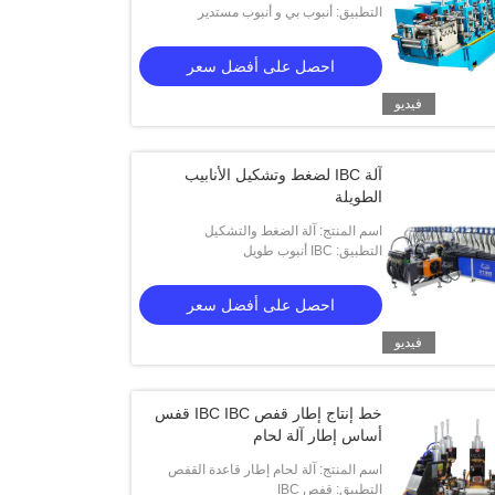
HWASHI IBC لأنبوب P والأنبوب الدائري
التطبيق: أنبوب بي و أنبوب مستدير
احصل على أفضل سعر
فيديو
آلة IBC لضغط وتشكيل الأنابيب
الطويلة
اسم المنتج: آلة الضغط والتشكيل
التطبيق: IBC أنبوب طويل
الأوتوماتيكية للأنبوب الطويل HWASHI IBC
احصل على أفضل سعر
فيديو
فيديو
خط إنتاج إطار قفص IBC IBC قفس
أساس إطار آلة لحام
فصية آلية تبرد بالماء لصناعة IBC
اسم المنتج: آلة لحام إطار قاعدة القفص
HWASHI IBC
التطبيق: قفص IBC